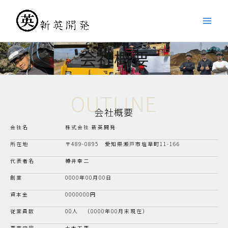
内
Main
容
Men
を
ス
会社概要
キ
ッ
プ
OUTLINE
会社概要
会社名 株式会社 新英開発
所在地 〒489-0895 愛知県瀬戸市塩草町11-166
代表者名 樽井幸二
創業 0000年00月00日
資本金 0000000円
従業員数 00人 （0000年00月末現在）
事業内容 土木工事