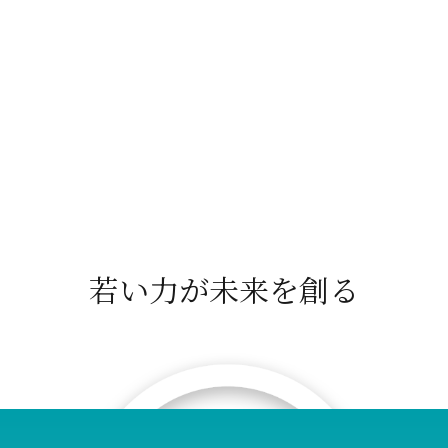
内
容
会社概要
を
ス
キ
ッ
プ
若い力が未来を創る